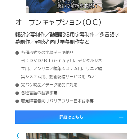
オープンキャプション(ＯＣ)
翻訳字幕制作／動画配信用字幕制作／多言語字
幕制作／難聴者向け字幕制作など
各種形式での字幕データ納品
例：ＤＶＤ/Ｂｌｕ-ｒａｙ用、デジタルシネ
マ用、ノンリニア編集システム用、リニア編
集システム用、動画配信サービス用 など
完パケ納品／データ納品に対応
各種言語の翻訳字幕
聴覚障害者向けバリアフリー日本語字幕