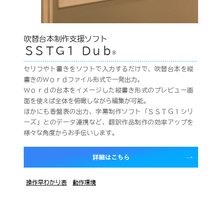
吹替台本制作支援ソフト
ＳＳＴＧ１ Ｄｕｂ
®
セリフやト書きをソフトで入力するだけで、吹替台本を縦
書きのＷｏｒｄファイル形式で一発出力。
Ｗｏｒｄの台本をイメージした縦書き形式のプレビュー画
面を使えば全体を俯瞰しながら編集が可能。
ほかにも香盤表の出力、字幕制作ソフト「ＳＳＴＧ１シリ
ーズ」とのデータ連携など、翻訳作品制作の効率アップを
様々な角度からお手伝いします。
操作早わかり表
動作環境