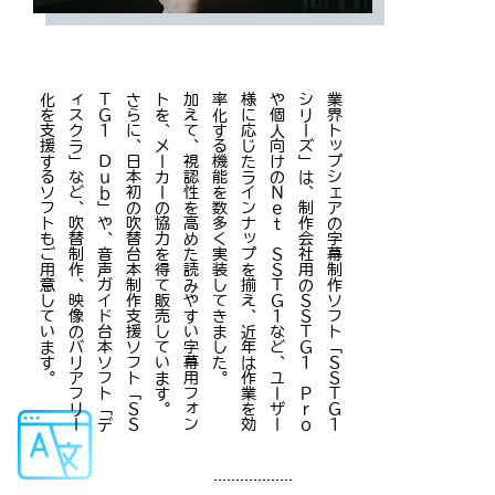
。
さ
ら
に
、
日
本
初
の
吹
替
台
本
制
作
支
援
ソ
フ
ト
「
Ｓ
Ｓ
Ｔ
Ｇ
１
Ｄ
ｕ
ｂ
」
や
、
音
声
ガ
イ
ド
台
本
ソ
フ
ト
「
デ
ィ
ス
ク
ラ
」
な
ど
、
吹
替
制
作
、
映
像
の
バ
リ
ア
フ
リ
ー
化
を
支
援
す
る
ソ
フ
ト
も
ご
用
意
し
て
い
ま
す
。
加
え
て
、
視
認
性
を
高
め
た
読
み
や
す
い
字
幕
用
フ
ォ
ン
ト
を
、
メ
ー
カ
ー
の
協
力
を
得
て
販
売
し
て
い
ま
す
。
業
界
ト
ッ
プ
シ
ェ
ア
の
字
幕
制
作
ソ
フ
ト
「
Ｓ
Ｓ
Ｔ
Ｇ
１
シ
リ
ー
ズ
」
は
、
制
作
会
社
用
の
Ｓ
Ｓ
Ｔ
Ｇ
１
Ｐ
ｒ
ｏ
や
個
人
向
け
の
Ｎ
ｅ
ｔ
Ｓ
Ｓ
Ｔ
Ｇ
１
な
ど
、
ユ
ー
ザ
ー
様
に
応
じ
た
ラ
イ
ン
ナ
ッ
プ
を
揃
え
、
近
年
は
作
業
を
効
率
化
す
る
機
能
を
数
多
く
実
装
し
て
き
ま
し
た