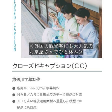
CLOSED CAPTION
クローズドキャプション(ＣＣ)
放送用字幕制作
各局ルールに沿った字幕制作
ＮＡＢ／ＡＲＩＢ形式でのデータ納品に対応
ＸＤＣＡＭ等放送用素材へ重畳した状態での
納品にも対応