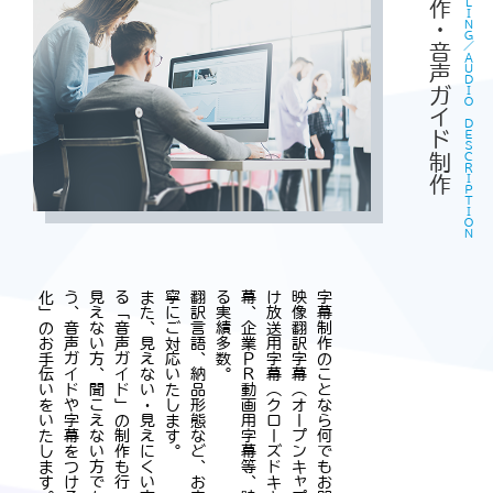
字幕制作・音声ガイド制作
ＳＵＢＴＩＴＬＩＮＧ／ＡＵＤＩＯ ＤＥＳＣＲＩＰＴＩＯＮ
見
え
な
い
方
、
聞
こ
え
な
い
方
で
も
映
像
作
品
を
楽
し
め
る
よ
う
、
音
声
ガ
イ
ド
や
字
幕
を
つ
け
る
「
映
像
の
バ
リ
ア
フ
リ
ー
化
」
の
お
手
伝
い
を
い
た
し
ま
す
。
。
ま
た
、
見
え
な
い
・
見
え
に
く
い
方
に
映
像
の
情
報
を
声
で
伝
え
る
「
音
声
ガ
イ
ド
」
の
制
作
も
行
っ
て
い
ま
す
。
翻
訳
言
語
、
納
品
形
態
な
ど
、
お
客
様
の
ニ
ー
ズ
に
合
わ
せ
て
丁
寧
に
ご
対
応
い
た
し
ま
す
。
映
像
翻
訳
字
幕
（
オ
ー
プ
ン
キ
ャ
プ
シ
ョ
ン
）
、
聴
覚
障
害
者
向
け
放
送
用
字
幕
（
ク
ロ
ー
ズ
ド
キ
ャ
プ
シ
ョ
ン
）
、
配
信
用
字
幕
、
企
業
Ｐ
Ｒ
動
画
用
字
幕
等
、
映
像
作
品
の
字
幕
制
作
に
関
す
る
実
績
多
数
字幕制作のことなら何でもお問い合わせください。