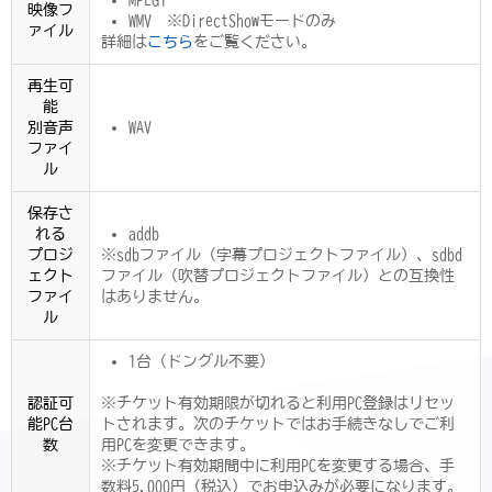
MPEG1
映像フ
WMV ※DirectShowモードのみ
ァイル
詳細は
こちら
をご覧ください。
再生可
能
別音声
WAV
ファイ
ル
保存さ
れる
addb
プロジ
※sdbファイル（字幕プロジェクトファイル）、sdbd
ェクト
ファイル（吹替プロジェクトファイル）との互換性
ファイ
はありません。
ル
1台（ドングル不要）
認証可
※チケット有効期限が切れると利用PC登録はリセッ
能PC台
トされます。次のチケットではお手続きなしでご利
数
用PCを変更できます。
※チケット有効期間中に利用PCを変更する場合、手
数料5,000円（税込）でお申込みが必要になります。