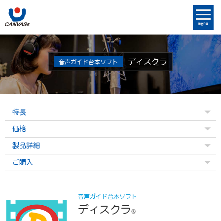
menu
ディスクラ
音声ガイド台本ソフト
特長
価格
製品詳細
ご購入
音声ガイド台本ソフト
ディスクラ
®