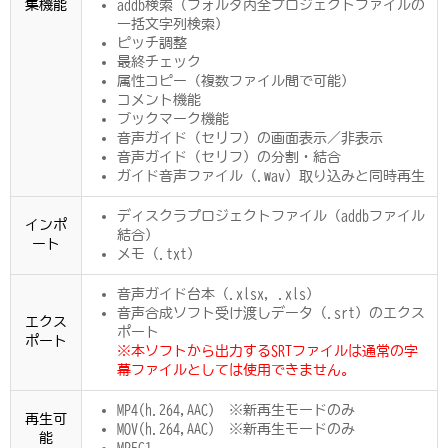
集機能
addb検索（フォルダ内全プロジェクトファイルの
一括文字列検索）
ピッチ調整
最終チェック
属性コピー（複数ファイル間で可能）
コメント機能
ブックマーク機能
音声ガイド（セリフ）の画面表示／非表示
音声ガイド（セリフ）の分割・結合
ガイド音声ファイル（.wav）取り込みと同時再生
ディスクラプロジェクトファイル（addbファイル
インポ
結合）
ート
メモ（.txt）
音声ガイド台本（.xlsx, .xls）
音声合成ソフト受け渡しデータ（.srt）のエクス
エクス
ポート
ポート
※本ソフトから出力するSRTファイルは通常の字
幕ファイルとしては使用できません。
MP4(h.264,AAC) ※新再生モードのみ
再生可
MOV(h.264,AAC) ※新再生モードのみ
能