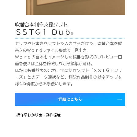
吹替台本制作支援ソフト
ＳＳＴＧ１ Ｄｕｂ
®
セリフやト書きをソフトで入力するだけで、吹替台本を縦
書きのＷｏｒｄファイル形式で一発出力。
Ｗｏｒｄの台本をイメージした縦書き形式のプレビュー画
面を使えば全体を俯瞰しながら編集が可能。
ほかにも香盤表の出力、字幕制作ソフト「ＳＳＴＧ１シリ
ーズ」とのデータ連携など、翻訳作品制作の効率アップを
様々な角度からお手伝いします。
操作早わかり表
動作環境