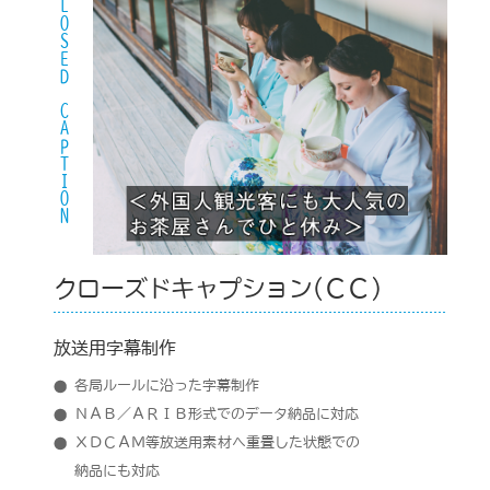
CLOSED CAPTION
クローズドキャプション(ＣＣ)
放送用字幕制作
各局ルールに沿った字幕制作
ＮＡＢ／ＡＲＩＢ形式でのデータ納品に対応
ＸＤＣＡＭ等放送用素材へ重畳した状態での
納品にも対応