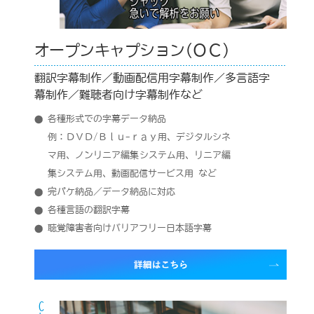
オープンキャプション(ＯＣ)
翻訳字幕制作／動画配信用字幕制作／多言語字
幕制作／難聴者向け字幕制作など
各種形式での字幕データ納品
例：ＤＶＤ/Ｂｌｕ-ｒａｙ用、デジタルシネ
マ用、ノンリニア編集システム用、リニア編
集システム用、動画配信サービス用 など
完パケ納品／データ納品に対応
各種言語の翻訳字幕
聴覚障害者向けバリアフリー日本語字幕