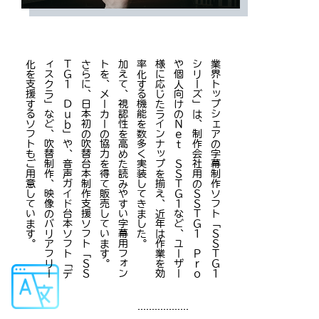
。
さ
ら
に
、
日
本
初
の
吹
替
台
本
制
作
支
援
ソ
フ
ト
「
Ｓ
Ｓ
Ｔ
Ｇ
１
Ｄ
ｕ
ｂ
」
や
、
音
声
ガ
イ
ド
台
本
ソ
フ
ト
「
デ
ィ
ス
ク
ラ
」
な
ど
、
吹
替
制
作
、
映
像
の
バ
リ
ア
フ
リ
ー
化
を
支
援
す
る
ソ
フ
ト
も
ご
用
意
し
て
い
ま
す
。
加
え
て
、
視
認
性
を
高
め
た
読
み
や
す
い
字
幕
用
フ
ォ
ン
ト
を
、
メ
ー
カ
ー
の
協
力
を
得
て
販
売
し
て
い
ま
す
。
業
界
ト
ッ
プ
シ
ェ
ア
の
字
幕
制
作
ソ
フ
ト
「
Ｓ
Ｓ
Ｔ
Ｇ
１
シ
リ
ー
ズ
」
は
、
制
作
会
社
用
の
Ｓ
Ｓ
Ｔ
Ｇ
１
Ｐ
ｒ
ｏ
や
個
人
向
け
の
Ｎ
ｅ
ｔ
Ｓ
Ｓ
Ｔ
Ｇ
１
な
ど
、
ユ
ー
ザ
ー
様
に
応
じ
た
ラ
イ
ン
ナ
ッ
プ
を
揃
え
、
近
年
は
作
業
を
効
率
化
す
る
機
能
を
数
多
く
実
装
し
て
き
ま
し
た