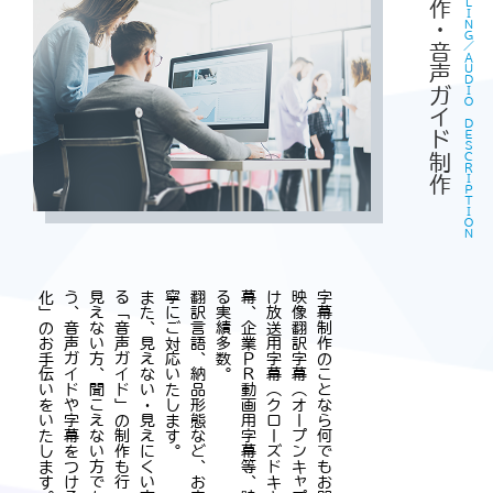
字幕制作・音声ガイド制作
ＳＵＢＴＩＴＬＩＮＧ／ＡＵＤＩＯ ＤＥＳＣＲＩＰＴＩＯＮ
見
え
な
い
方
、
聞
こ
え
な
い
方
で
も
映
像
作
品
を
楽
し
め
る
よ
う
、
音
声
ガ
イ
ド
や
字
幕
を
つ
け
る
「
映
像
の
バ
リ
ア
フ
リ
ー
化
」
の
お
手
伝
い
を
い
た
し
ま
す
。
。
ま
た
、
見
え
な
い
・
見
え
に
く
い
方
に
映
像
の
情
報
を
声
で
伝
え
る
「
音
声
ガ
イ
ド
」
の
制
作
も
行
っ
て
い
ま
す
。
翻
訳
言
語
、
納
品
形
態
な
ど
、
お
客
様
の
ニ
ー
ズ
に
合
わ
せ
て
丁
寧
に
ご
対
応
い
た
し
ま
す
。
映
像
翻
訳
字
幕
（
オ
ー
プ
ン
キ
ャ
プ
シ
ョ
ン
）
、
聴
覚
障
害
者
向
け
放
送
用
字
幕
（
ク
ロ
ー
ズ
ド
キ
ャ
プ
シ
ョ
ン
）
、
配
信
用
字
幕
、
企
業
Ｐ
Ｒ
動
画
用
字
幕
等
、
映
像
作
品
の
字
幕
制
作
に
関
す
る
実
績
多
数
字幕制作のことなら何でもお問い合わせください。