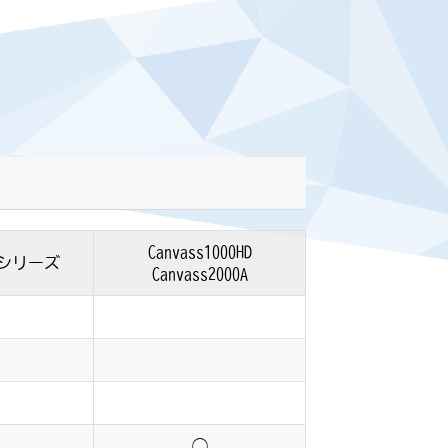
Canvass1000HD
シリーズ
Canvass2000A
◯