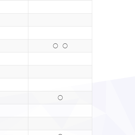
◯ ◯
◯