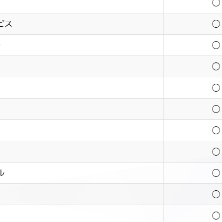
◯
ビス
◯
ル
◯
◯
◯
◯
◯
◯
ル
◯
◯
◯