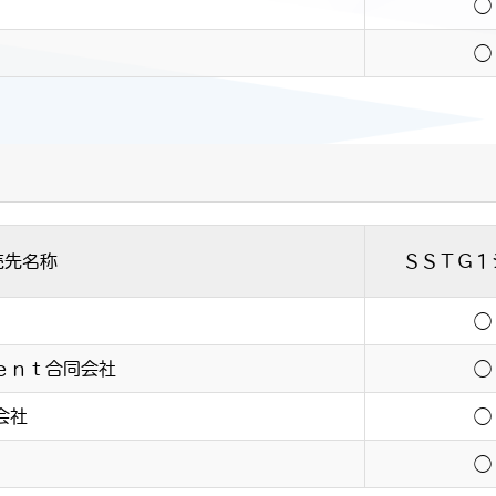
ズ
◯
◯
売先名称
ＳＳＴＧ１
◯
ｅｎｔ合同会社
◯
会社
◯
◯