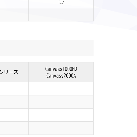
◯
Canvass1000HD
シリーズ
Canvass2000A