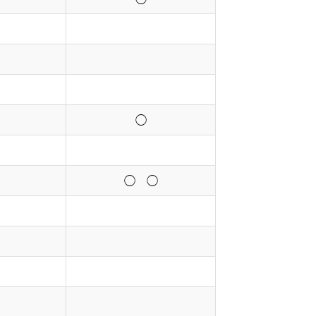
◯
◯ ◯