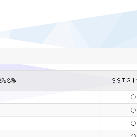
売先名称
ＳＳＴＧ１
◯
◯
◯
◯