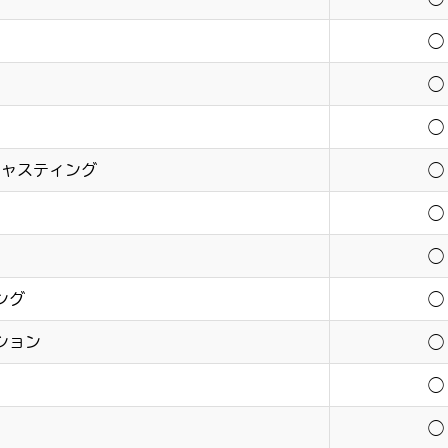
◯
◯
◯
キャスティング
◯
◯
◯
ング
◯
ション
◯
◯
◯