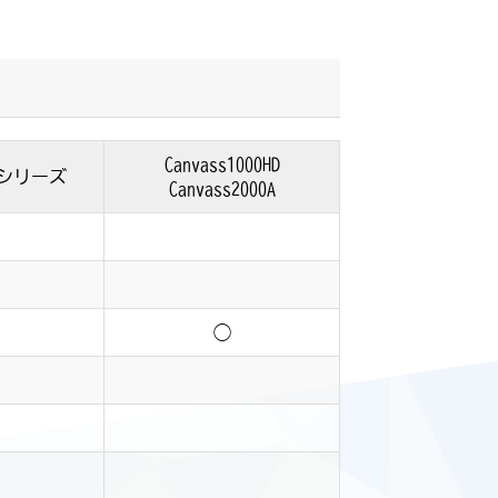
Canvass1000HD
シリーズ
Canvass2000A
◯