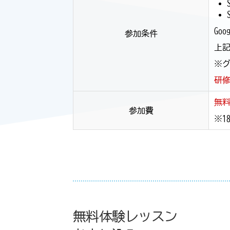
Go
参加条件
上
※
研
無
参加費
※1
無料体験レッスン