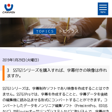
menu
トピックス
ＴＯＰＩＣＳ
2019年1月29日(火曜日)
3 SSTG1シリーズを購入すれば、字幕付きの映像は作れ
ますか。
SSTG1シリーズは、字幕制作ソフトであり映像を作成することはでき
ません。SSTG1Proでは、字幕を作成することと、字幕データを後続
の編集機に読み込ませる形式にコンバートすることができます。コ
ンバートしたデータをノンリニア編集ソフト（PremierePro、EDIUS
など）やBlu-rayオーサリングシステムなどに取り込んで、字幕付き