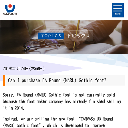
menu
トピックス
ＴＯＰＩＣＳ
2019年1月24日(木曜日)
Can I purchase FA Round (MARU) Gothic font?
Sorry, FA Round (MARU) Gothic font is not currently sold
because the font maker company has already finished selling
it in 2014.
Instead, we are selling the new font “CANVASs UD Round
(MARU) Gothic font”, which is developed to improve