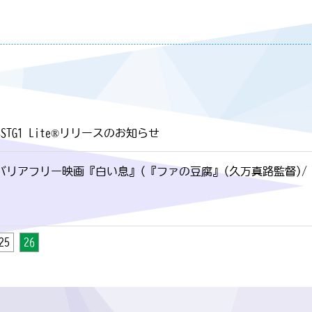
SSTG1 Lite®リリースのお知らせ
バリアフリー映画『白い息』(『ファの豆腐』(久万真路監督)/
25
26