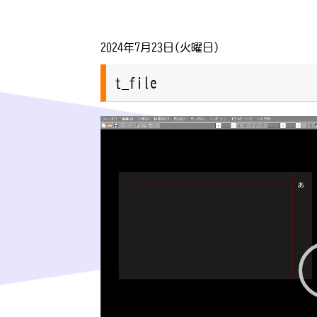
2024年7月23日(火曜日)
t_file
動
画
プ
レ
ー
ヤ
ー